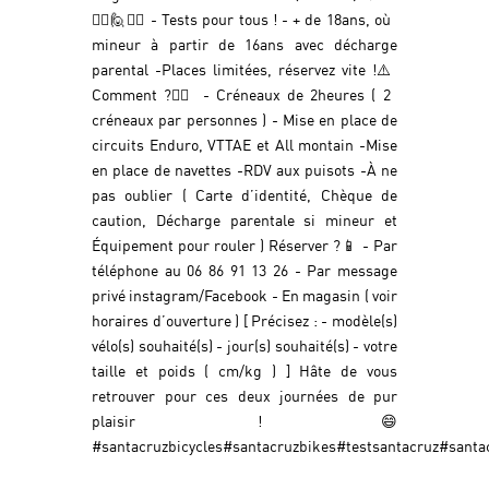
🙋‍♂️🙋🙋‍♀️ - Tests pour tous ! - + de 18ans, où
mineur à partir de 16ans avec décharge
parental -Places limitées, réservez vite !⚠️
Comment ?🚴‍♂️ - Créneaux de 2heures ( 2
créneaux par personnes ) - Mise en place de
circuits Enduro, VTTAE et All montain -Mise
en place de navettes -RDV aux puisots -À ne
pas oublier ( Carte d’identité, Chèque de
caution, Décharge parentale si mineur et
Équipement pour rouler ) Réserver ?📱 - Par
téléphone au 06 86 91 13 26 - Par message
privé instagram/Facebook - En magasin ( voir
horaires d’ouverture ) [ Précisez : - modèle(s)
vélo(s) souhaité(s) - jour(s) souhaité(s) - votre
taille et poids ( cm/kg ) ] Hâte de vous
retrouver pour ces deux journées de pur
plaisir !😄
#santacruzbicycles#santacruzbikes#testsantacruz#santa