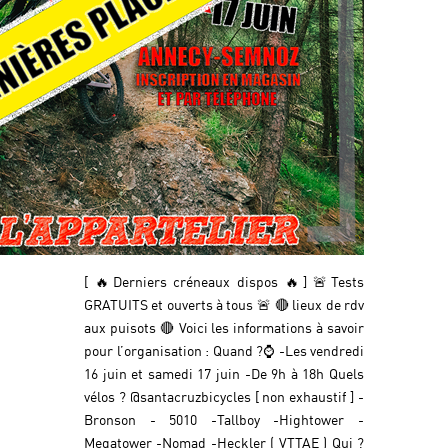
[ 🔥Derniers créneaux dispos 🔥] 🚨Tests
GRATUITS et ouverts à tous 🚨 🔴 lieux de rdv
aux puisots 🔴 Voici les informations à savoir
pour l’organisation : Quand ?⌚️ -Les vendredi
16 juin et samedi 17 juin -De 9h à 18h Quels
vélos ? @santacruzbicycles [ non exhaustif ] -
Bronson - 5010 -Tallboy -Hightower -
Megatower -Nomad -Heckler ( VTTAE ) Qui ?