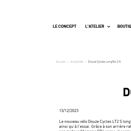
LE CONCEPT
L'ATELIER
BOUTI
Accueil
Actualités
Douze Cycles LongTail 2 S
D
13/12/2023
Le nouveau vélo Douze Cycles LT2 S long
ainsi qu'à l'essai. Grâce à son arrière r