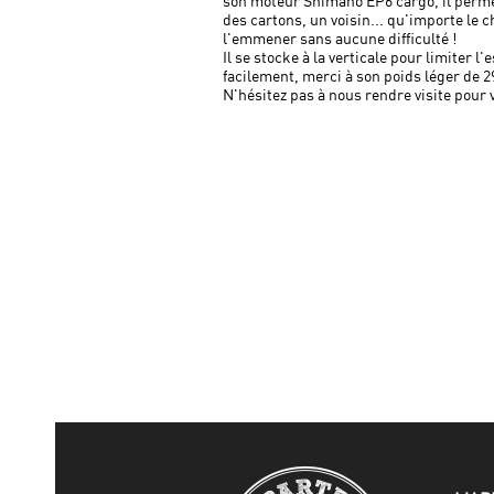
son moteur Shimano EP6 cargo, il perme
des cartons, un voisin... qu'importe le 
l'emmener sans aucune difficulté !
Il se stocke à la verticale pour limiter l
facilement, merci à son poids léger de 
N'hésitez pas à nous rendre visite pour 