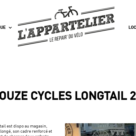
QUE
LOC
OUZE CYCLES LONGTAIL 2
tail est dispo au magasin,
allongé, son cadre renforcé et