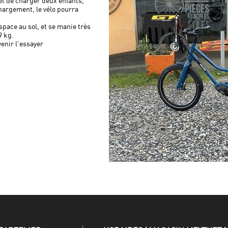
t de charger deux enfants,
chargement, le vélo pourra
'espace au sol, et se manie très
29 kg.
venir l'essayer