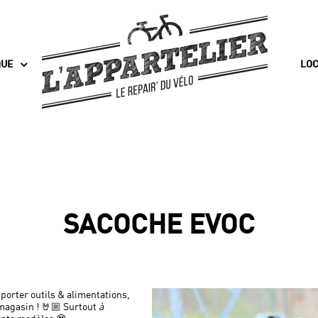
QUE
LOC
SACOCHE EVOC
 porter outils & alimentations,
magasin ! 🤘🏼 Surtout
à